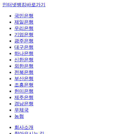
인터넷뱅킹바로가기
국민은행
제일은행
우리은행
기업은행
광주은행
대구은행
하나은행
신한은행
외한은행
전북은행
부산은행
조흥은행
헌미은행
제주은행
경남은행
우체국
농협
회사소개
찾아오시는 길