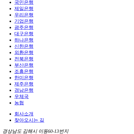
국민은행
제일은행
우리은행
기업은행
광주은행
대구은행
하나은행
신한은행
외환은행
전북은행
부산은행
조흥은행
한미은행
제주은행
경남은행
우체국
농협
회사소개
찾아오시는 길
경상남도 김해시 이동60-13번지